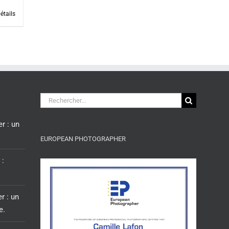
étails
Rechercher:
r : un
EUROPEAN PHOTOGRAPHER
 :
r : un
e.