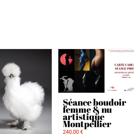
Séance boudoir
femme & nu
artistique
Montpellier
240,00
€