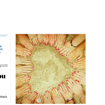
ou
étails