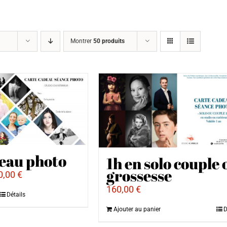
Montrer
50 produits
eau photo
1h en solo couple 
grossesse
0,00
€
160,00
€
Détails
Ajouter au panier
D