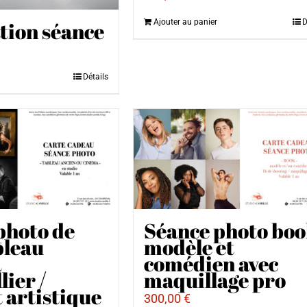
tion séance
Ajouter au panier
D
Détails
photo de
Séance photo bo
bleau
modèle et
à
comédien avec
ier /
maquillage pro
 artistique
300,00
€