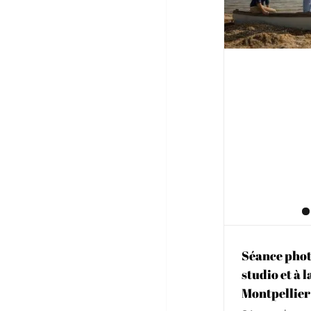
Photogr
Famille e
Adulte
Bébé 
Séance phot
studio et à l
Montpellier