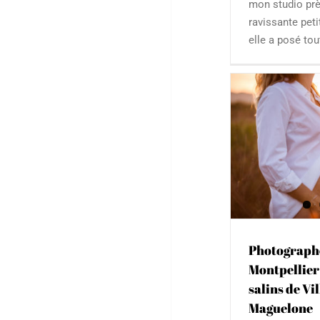
mon studio prè
ravissante peti
elle a posé to
Photographe de grossesse à
Montpellier : Golden hour aux
salins de Villeneuve-lès-
Maguelone
Photogr
Montpellier
Adulte
Famille
Grossesse
Portrait
les sa
Bébé & Enfan
Photographe
Montpellier
salins de Vi
Maguelone