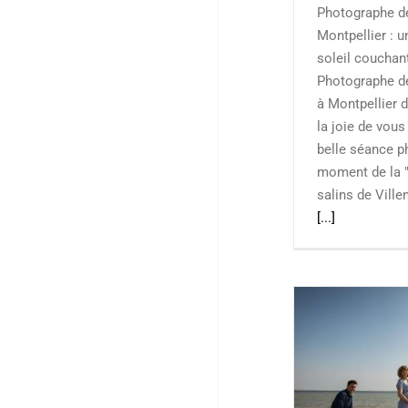
Photographe d
Montpellier : 
soleil couchan
Photographe de
à Montpellier d
la joie de vous
belle séance p
moment de la "
salins de Vill
[...]
Séance photo de famille en studio
et à la plage près de Montpellier
Bébé & Enfant
Famille
Grossesse