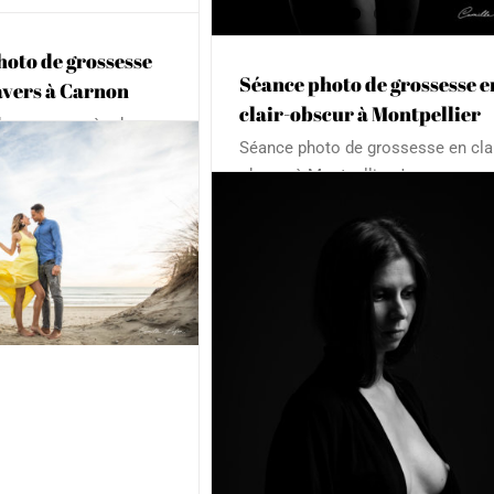
hoto de grossesse
Séance photo de grossesse e
avers à Carnon
Séance photo de grossesse br
clair-obscur à Montpellier
e grosses près de
et décalée à Montpellier
Séance photo de grossesse en clai
bord de mer J'ai la joie
Adulte
Grossesse
obscur à Montpellier Je vous
ter cette très
présente un extrait de cette belle
stivale séance photo
séance de grossesse en clair obs
La cliente venue pour
de cette maman au joli ventre rond
 voulu immortaliser ce
Elle a souhaité réaliser cette séan
x de sa vie au bord de
pour sa seconde grossesse car el
vons réalisé
[...]
regrettait de ne pas avoir immorta
la
[...]
to de grossesse studio
lanc en clair/obscur à
Montpellier
oir / nu
Grossesse
Portrait