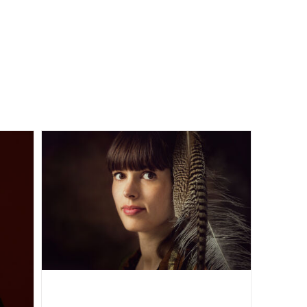
ance
pes !