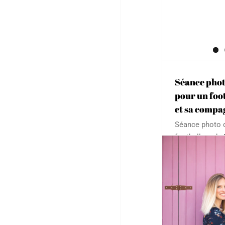
Séance phot
pour un foo
et sa compa
Séance photo 
footballeur d
Daniel Congré,
professionnel 
Sport Club, a o
photo à sa fe
Un couple ador
de douceur qui 
ces quelques 