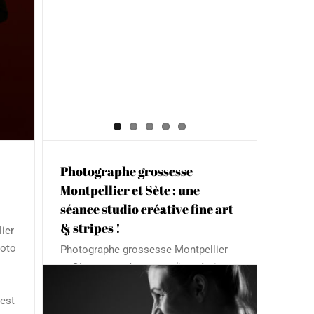
Photographe grossesse
Montpellier et Sète : une
séance studio créative fine art
& stripes !
ier
hoto
Photographe grossesse Montpellier
et Sète : une séance studio créative
plumes et rayures ! Voici une sublime
est
séance photo de grossesse dans