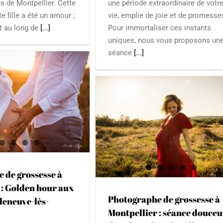
s de Montpellier. Cette
une période extraordinaire de votr
te fille a été un amour ;
vie, emplie de joie et de promesse
ut au long de
[...]
Pour immortaliser ces instants
uniques, nous vous proposons un
séance
[...]
Photographe de Grossesse
Montpellier : le clair-obscu
studio
Adulte
Famille
Grossesse
Portrai
aphe de grossesse à
 : séance douceur dans
lins de Villeneuve
t
Famille
Grossesse
Portrait
 de grossesse à
 : Golden hour aux
Photographe de grossesse à
lleneuve-lès-
Montpellier : séance douceu