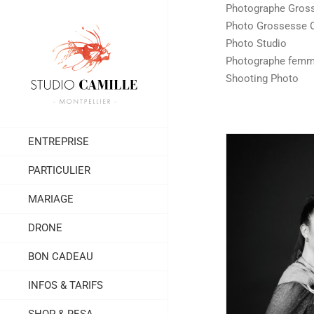
Passer
Photographe Gross
au
Photo Grossesse O
contenu
Photo Studio
Photographe fem
Shooting Photo
ENTREPRISE
PARTICULIER
MARIAGE
DRONE
BON CADEAU
Séance photo bébé et maman en
Photog
INFOS & TARIFS
studio par votre photographe à
Montpellier
Montpellier