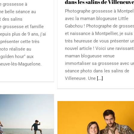
dans les salins de Villeneuv
e grossesse à
Photographe grossesse à Montpell
une belle séance au
avec la maman blogueuse Little
t des salins
Gabchou ! Photographe de grosse
 grossesse et famille
et naissance à Montpellier, je suis
epuis plus de 9 ans, j'ai
très heureuse de vous présenter u
Séance photo de famille avec 
 présenter cette très
photographe près de Montpel
nouvel article ! Voici une ravissan
hoto réalisée au
et Sète : au bord de l’étang de
maman blogueuse venue
golden hour" aux
Bébé & Enfant
Famille
Grossesse
Por
immortaliser sa grossesse avec u
eneuve-lès-Maguelone.
séance photo dans les salins de
Villeneuve. Une
[...]