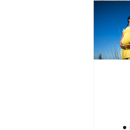
Séance photo d
aux Aresquiers
J'ai le plaisir
ravissante peti
Séance de photo de grossesse au
s'agrandit ! La
grand travers à Carnon
en 2 parties : 
Adulte
Bébé & Enfant
Grossesse
l'étang de Vic 
Aresquiers, et
Séance p
clair-o
Boudoir 