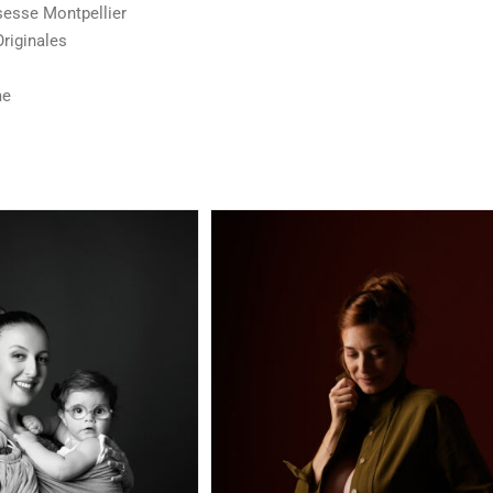
esse Montpellier
riginales
me
Photographe grossesse
Montpellier et Sète : une sé
studio créative fine art & stri
Adulte
Grossesse
Portrait
raphe grossesse à
 : une séance au studio
!