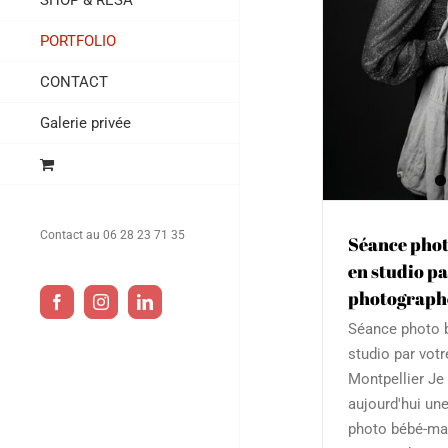
SHOP & RESA
Bébé & Enfant
Famille
Grossesse
Portrait
Bébé & Enfan
PORTFOLIO
CONTACT
Galerie privée
Contact au 06 28 23 71 35
Séance pho
en studio pa
photographe
Facebook
Instagram
LinkedIn
Séance photo 
studio par vot
Montpellier Je
aujourd'hui une
photo bébé-ma