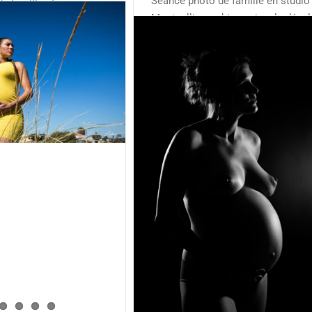
Séance photo de famille en studio
e famille et grossesse
Montpellier ambiance jungle déca
 près de Montpellier
et créative noir&blanc Je suis ravi
 de vous présenter cette
vous présenter les photos de cett
te famille qui
adorable petite famille que je suis
 séance s'est déroulé
depuis leur mariage au Chateau du
la première au bord de
Pouget en 2015. Les clients m'ont
la Gardiole aux
contacté pour réaliser les photos
 la seconde dans
[...]
souvenir
[...]
hoto de grossesse en
bscur à Montpellier
/ nu
Famille
Grossesse