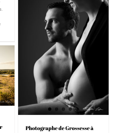
e
mon studio photo près de Montpellier
s.
et Sète. Le thème du jour : la
créativité ! Je teste de nouveaux
e
modeleurs et fonds au studio dans
[...]
 à
r en
t
r
Photographe de Grossesse à