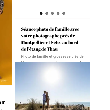
Séance photo de famille avec
votre photographe près de
Montpellier et Sète : au bord
de l’étang de Thau
Photo de famille et grossesse près de
Montpellier ; sur les rives colorées de
l'étang Thau Cette famille est venu
réaliser sa seconde séance photo
avec moi. La première a eu lieu dans
 la
mon studio à Montpellier pour la
r
grossesse de cette ravissante
esse
maman. Ils ont souhaité immortaliser
tif
[...]