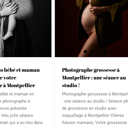
t
Famille
Grossesse
Portrait
to bébé et maman
Photographe grossesse à
r votre
Montpellier : une séance au
 à Montpellier
studio !
bébé et maman en
Photographe grossesse à Montpell
re photographe à
: une séance au studio ! Séance p
 vous présente
de grossesse en studio avec
 très jolie séance
maquillage à Montpellier Chères
man qui a eu lieu dans
futures mamans, Votre grossesse 