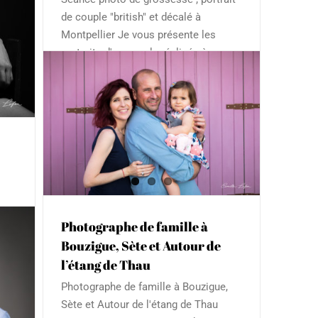
de couple "british" et décalé à
Montpellier Je vous présente les
portraits d'un couple réalisés à
l'occasion d'une séance photo de
grossesse. Petit délire avec ce
à
portrait feutré dans un style "british"
étang
et décalé !! Tea time au studio ;-) Le
reste
[...]
 en
Photographe de famille à
Bouzigue, Sète et Autour de
e
n
l’étang de Thau
pour
Photographe de famille à Bouzigue,
Sète et Autour de l'étang de Thau
s