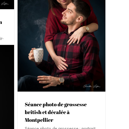
n
itish
r-
cur
.
ce
le
lisé
Séance photo de grossesse
british et décalée à
Montpellier
Séance photo de grossesse ; portrait