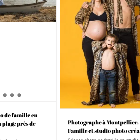
aphe à Montpellier.
t studio photo créatif
& Enfant
Famille
Grossesse
Portrait
Séance photo de grossesse à
plage près de Montpellie
o de famille en
Adulte
Bébé & Enfant
Famille
Gross
Photographe à Montpellier.
a plage près de
Famille et studio photo créa