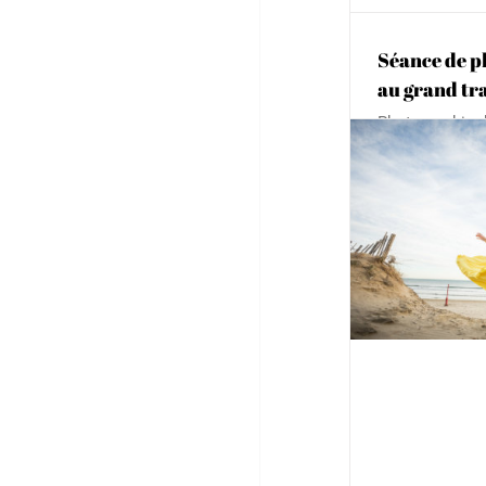
Séance de p
au grand tr
Photographie d
Montpellier en 
de vous présen
Séance photo de grossesse pour un
lumineuse et e
footballeur du MHSC et sa
de grossesse. 
compagne
ses vacances a
Adulte
Famille
Grossesse
Portrait
moment précieu
la mer. Nous a
Séance pho
en noir & b
Adulte
Boud