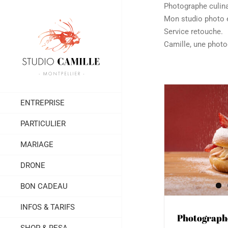
Passer
Photographe culina
au
Mon studio photo e
contenu
Service retouche.
Camille, une photo
ENTREPRISE
Photographe culinaire à
Photog
PARTICULIER
Montpellier et Sète : le Donut’s
culinai
pour les boutiques O’Donuts
MARIAGE
Communicat
Communication & Publicité
Culinaire
Packsho
Packshot
Publicité & Magazine
Site web
DRONE
professionnel
BON CADEAU
INFOS & TARIFS
Photographe