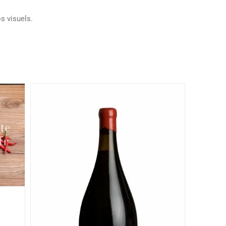
s visuels.
s de
teau
lier
re