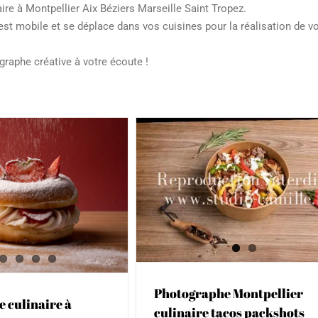
ire à Montpellier Aix Béziers Marseille Saint Tropez.
st mobile et se déplace dans vos cuisines pour la réalisation de vo
graphe créative à votre écoute !
raphe Montpellier
re tacos packshots
ion & Publicité
Culinaire
t
Site web professionnel
Photo packshot de bouteille
vin et magnums pour le Châ
Bas d’Aumelas vers Montpel
Photographe Montpellier
 culinaire à
Communication & Publicité
Culinai
culinaire tacos packshots
Packshot
Site web professionnel