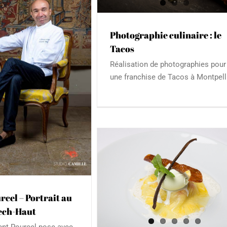
Photographie culinaire : le
Tacos
Réalisation de photographies pour
une franchise de Tacos à Montpell
 reportage culinaire :
n revisite Pourcel
linaire
Reportage
rcel – Portrait au
ech-Haut
ent Pourcel pose avec