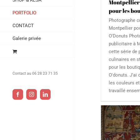
SHOP & RESA
Montpellier 
pour les bo
PORTFOLIO
Photographe cu
CONTACT
Montpellier po
O'Donuts Photo
Galerie privée
publicitaire à M
cette série de
culinaires en 
pour les bouti
Contact au 06 28 23 71 35
O'donuts. J'ai c
les couleurs e
travaillé ense
Facebook
Instagram
LinkedIn
Photographi
Culinaire
Pu