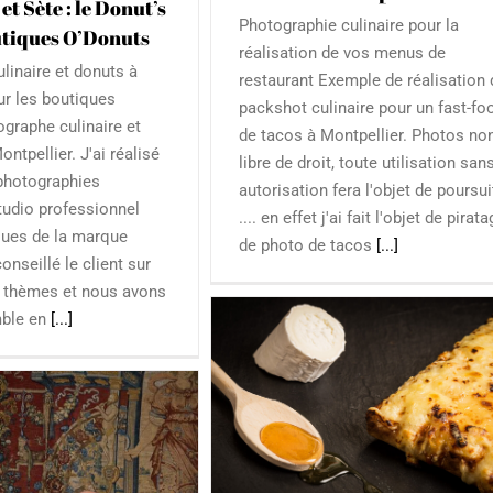
et Sète : le Donut’s
Photographie culinaire pour la
utiques O’Donuts
réalisation de vos menus de
linaire et donuts à
restaurant Exemple de réalisation 
ur les boutiques
packshot culinaire pour un fast-fo
graphe culinaire et
de tacos à Montpellier. Photos no
ontpellier. J'ai réalisé
libre de droit, toute utilisation san
 photographies
autorisation fera l'objet de poursu
studio professionnel
.... en effet j'ai fait l'objet de pirat
ques de la marque
de photo de tacos
[...]
onseillé le client sur
Photographie culinaire de t
t thèmes et nous avons
pour vos menus à Montpell
mble en
[...]
Culinaire
Packshot
Site web professi
e culinaire : le Tacos
blicité & Magazine
Site web
professionnel