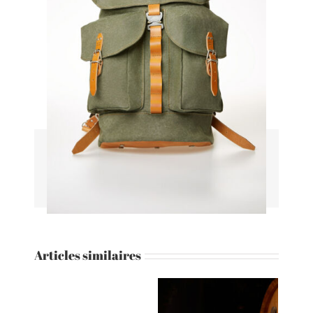
Share This Story, Choose Your Platform!
Facebook
Twitter
Pinterest
Email
Articles similaires
Shooting Photo
Packshot photo de