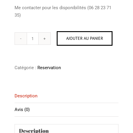
Me contacter pour les disponibilités (06 28 23 71
35)
AJOUTER AU PANIER
quantité
de
Reservation
séance
Catégorie :
Reservation
Description
Avis (0)
Description