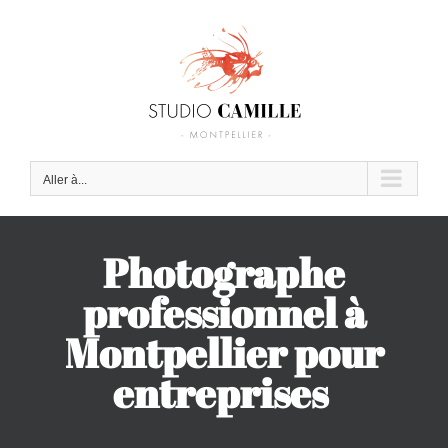
Passer
au
contenu
Aller à...
Photographe
professionnel à
Montpellier pour
entreprises