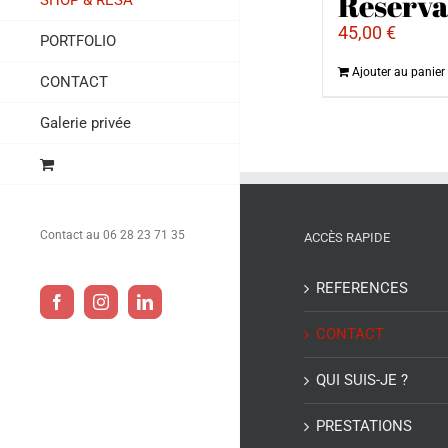
Reserva
SHOP & RESA
45,00
€
PORTFOLIO
Ajouter au panier
CONTACT
Galerie privée
Contact au 06 28 23 71 35
ACCÈS RAPIDE
REFERENCES
Facebook
Instagram
LinkedIn
CONTACT
QUI SUIS-JE ?
PRESTATIONS