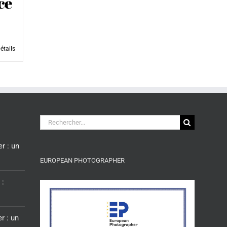
ce
étails
Rechercher:
r : un
EUROPEAN PHOTOGRAPHER
 :
r : un