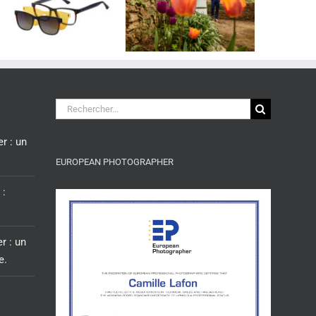
d’Aumelas.
Photographe à
Montpellier
Rechercher:
r : un
EUROPEAN PHOTOGRAPHER
 :
r : un
e.