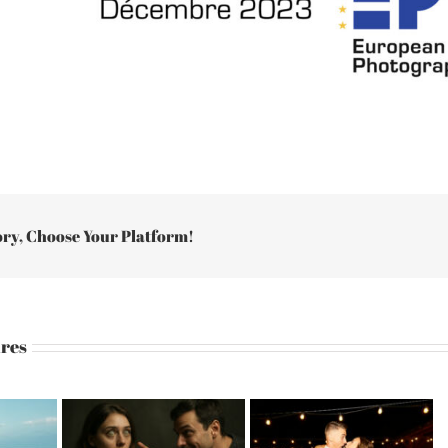
ory, Choose Your Platform!
ires
photographe de
hoto
Packshot photo de
mariage à
à
fournisseur de