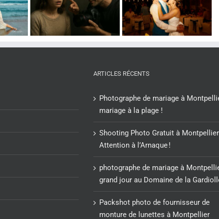
Montpellier : un
r :
monture de
grand jour au
 à
lunettes à
Domaine de la
 !
Montpellier
Gardiolle.
ARTICLES RÉCENTS
Photographe de mariage à Montpellie
mariage à la plage !
Shooting Photo Gratuit à Montpellier
Attention à l’Arnaque !
photographe de mariage à Montpellie
grand jour au Domaine de la Gardioll
Packshot photo de fournisseur de
monture de lunettes à Montpellier