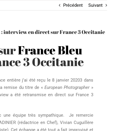
Précédent
Suivant
: interview en direct sur France 3 Occitanie
 sur
France Bleu
ance 3 Occitanie
e entière j’ai été reçu le 8 janvier 20203 dans
 la remise du titre de «
European Photographer
»
view a été retransmise en direct sur France 3
c une équipe très sympathique. Je remercie
DINIER (rédactrice en Chef), Vivian Cuguillère
ste). Cet échange a été tout a fait improvisé et