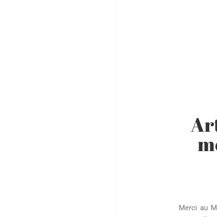
Art
mo
Merci au Mi