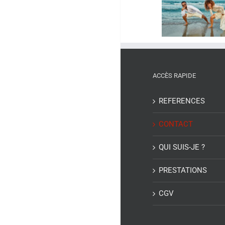
mariage à
Montpellie
Montpellier : un
Attention
mariage à la plage !
l’Arnaque
ACCÈS RAPIDE
REFERENCES
CONTACT
QUI SUIS-JE ?
PRESTATIONS
CGV