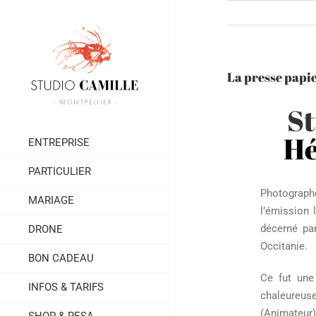
Passer
au
contenu
La presse papie
St
Hé
ENTREPRISE
PARTICULIER
Photographe
MARIAGE
l’émission l
décerné par
DRONE
Occitanie.
BON CADEAU
Ce fut une
INFOS & TARIFS
chaleureuse
(Animateur)