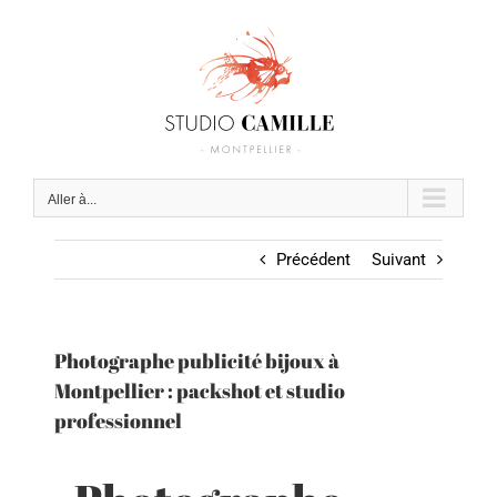
Passer
au
contenu
Aller à...
Précédent
Suivant
Photographe publicité bijoux à
Montpellier : packshot et studio
professionnel