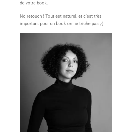
de votre book.
No retouch ! Tout est naturel, et c’est très
important pour un book on ne triche pas ;-)