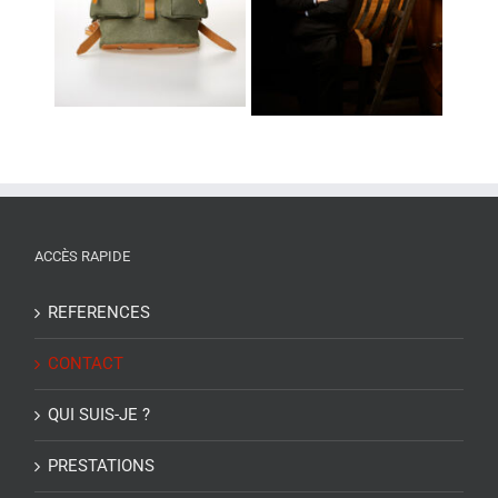
 et
Reportage pour
Montpellier
Sotheby’s
ACCÈS RAPIDE
REFERENCES
CONTACT
QUI SUIS-JE ?
PRESTATIONS